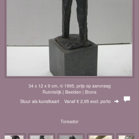
34 x 12 x 9 cm, © 1995, prijs op aanvraag
Ruimtelijk | Beelden | Brons
Stuur als kunstkaart
Vanaf € 2,95 excl. porto
Toreador