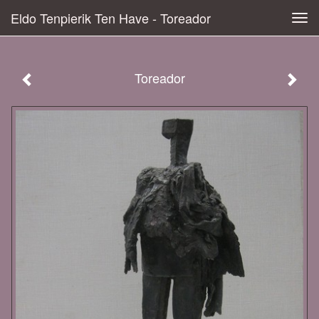
Eldo Tenpierik Ten Have - Toreador
Tog
navi
Toreador