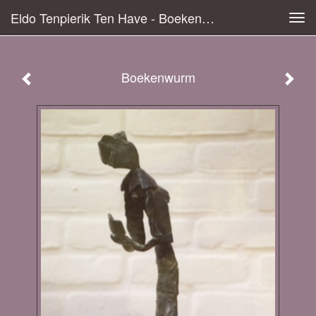
Eldo Tenpierik Ten Have - Boekenwurm
Tog
navi
Boekenwurm