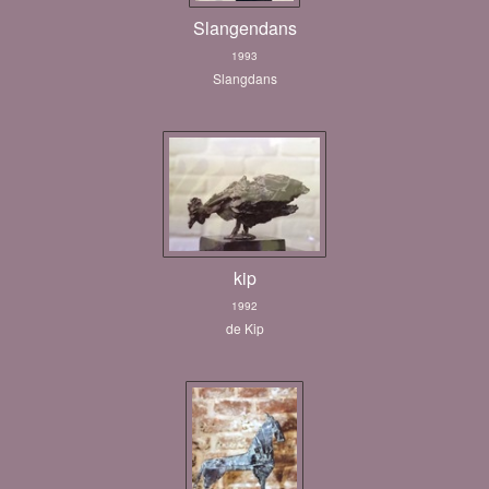
Slangendans
1993
Slangdans
kip
1992
de Kip