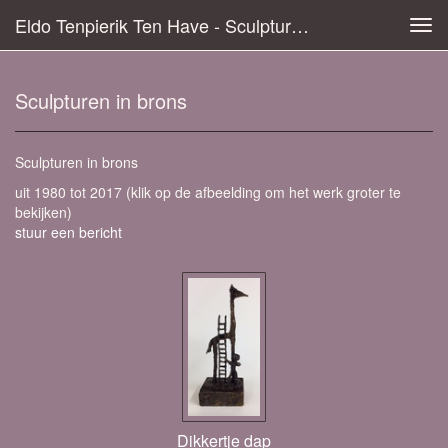
Eldo Tenpierik Ten Have - Sculpturen In Brons
Tog
navi
Sculpturen in brons
Sculpturen in brons
uit 1980 tot 2017
(klik op de afbeelding om het werk groter te
bekijken)
stuur een bericht
Dikkertje dap